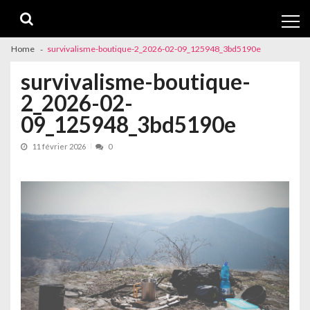
Skip
Skip
to
to
navigation
content
Home
survivalisme-boutique-2_2026-02-09_125948_3bd5190e
survivalisme-boutique-
2_2026-02-
09_125948_3bd5190e
11 février 2026
0