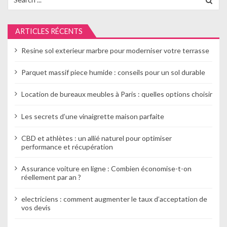
for:
o
n
ARTICLES RÉCENTS
d
Resine sol exterieur marbre pour moderniser votre terrasse
e
Parquet massif piece humide : conseils pour un sol durable
l
Location de bureaux meubles à Paris : quelles options choisir
’
a
Les secrets d’une vinaigrette maison parfaite
r
CBD et athlètes : un allié naturel pour optimiser
performance et récupération
t
Assurance voiture en ligne : Combien économise-t-on
i
réellement par an ?
c
electriciens : comment augmenter le taux d’acceptation de
l
vos devis