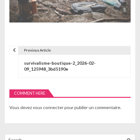
Previous Article
N
survivalisme-boutique-2_2026-02-
a
09_125948_3bd5190e
v
i
COMMENT HERE
g
Vous devez
vous connecter
pour publier un commentaire.
a
t
i
Search