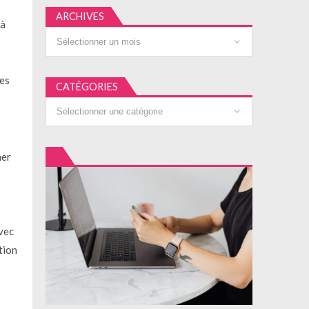
ARCHIVES
 à
Archives
des
CATÉGORIES
Catégories
ner
avec
tion