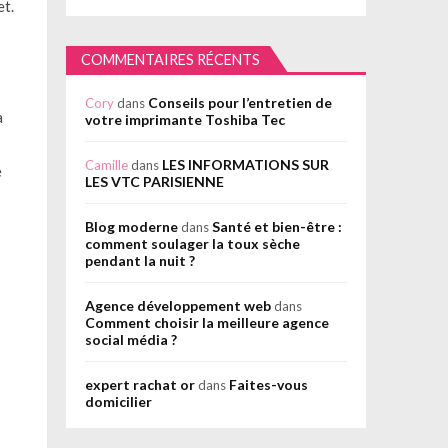
et.
COMMENTAIRES RÉCENTS
Conseils pour l’entretien de
Cory
dans
a
votre imprimante Toshiba Tec
LES INFORMATIONS SUR
Camille
dans
e
LES VTC PARISIENNE
Blog moderne
Santé et bien-être :
dans
comment soulager la toux sèche
pendant la nuit ?
Agence développement web
dans
Comment choisir la meilleure agence
social média ?
expert rachat or
Faites-vous
dans
domicilier
s