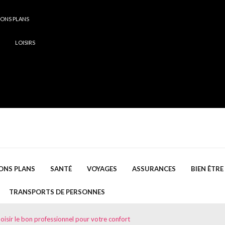
ONS PLANS
LOISIRS
ONS PLANS
SANTÉ
VOYAGES
ASSURANCES
BIEN ÊTRE
TRANSPORTS DE PERSONNES
hoisir le bon professionnel pour votre confort