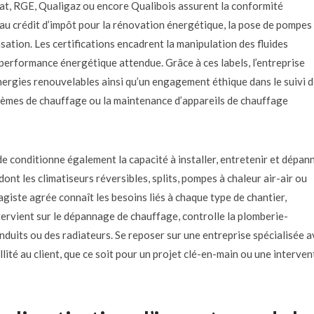
ibat, RGE, Qualigaz ou encore Qualibois assurent la conformité
 au crédit d’impôt pour la rénovation énergétique, la pose de pompes
ation. Les certifications encadrent la manipulation des fluides
 performance énergétique attendue. Grâce à ces labels, l’entreprise
énergies renouvelables ainsi qu’un engagement éthique dans le suivi 
stèmes de chauffage ou la maintenance d’appareils de chauffage
ude conditionne également la capacité à installer, entretenir et dépan
 dont les climatiseurs réversibles, splits, pompes à chaleur air-air ou
ste agrée connaît les besoins liés à chaque type de chantier,
ervient sur le dépannage de chauffage, controlle la plomberie-
nduits ou des radiateurs. Se reposer sur une entreprise spécialisée 
llité au client, que ce soit pour un projet clé-en-main ou une interven