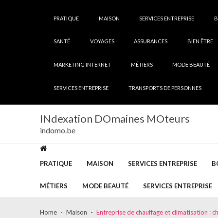
Skip
Skip
to
to
PRATIQUE
MAISON
SERVICES ENTREPRISE
B
navigation
content
SANTÉ
VOYAGES
ASSURANCES
BIEN ÊTRE
MARKETING INTERNET
MÉTIERS
MODE BEAUTÉ
SERVICES ENTREPRISE
TRANSPORTS DE PERSONNES
INdexation DOmaines MOteurs
indomo.be
PRATIQUE
MAISON
SERVICES ENTREPRISE
B
MÉTIERS
MODE BEAUTÉ
SERVICES ENTREPRISE
Home
Maison
Entreprise de chauffage et climatisation : c