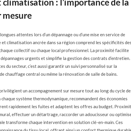
 climatisation : l’importance de la
ur mesure
e longues attentes lors d’un dépannage ou d’une mise en service de
 et climatisation ancrée dans sa région comprend les spécificités de
chaque collectif ou chaque local professionnel. La proximité facilite
es dépannages urgents et simplifie la gestion des contrats d’entretien.
 du secteur, c’est aussi garantir un suivi personnalisé sur la
n de chauffage central ou même la rénovation de salle de bains.
, privilégient un accompagnement sur mesure tout au long du cycle de
sion chaque système thermodynamique, recommandent des économies
ent rapidement les fuites et adaptent les offres au budget. Proximi
ur mural, effectuer un détartrage, raccorder un adoucisseur ou optimise
le transforme chaque intervention en solution clé-en-main. Ces
onnaissance du tissu local, offrant ainsi un confort thermique durable