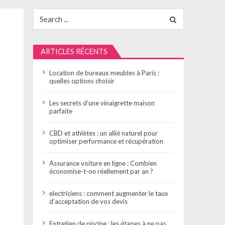
Search
for:
ARTICLES RÉCENTS
Location de bureaux meubles à Paris :
quelles options choisir
Les secrets d’une vinaigrette maison
parfaite
CBD et athlètes : un allié naturel pour
optimiser performance et récupération
Assurance voiture en ligne : Combien
économise-t-on réellement par an ?
electriciens : comment augmenter le taux
d’acceptation de vos devis
Entretien de piscine : les étapes à ne pas