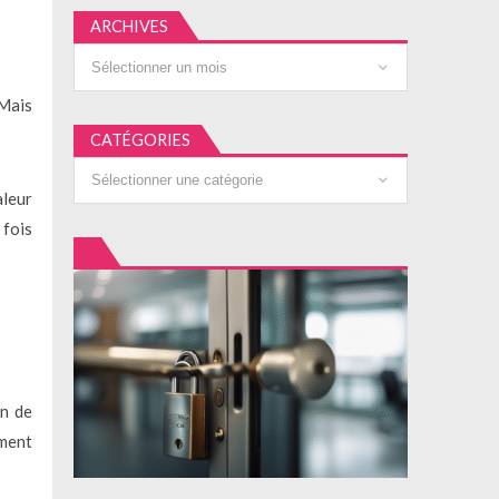
ARCHIVES
Archives
 Mais
CATÉGORIES
Catégories
aleur
 fois
on de
ement