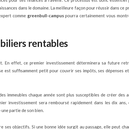
ces pour ses finances à l’avenir. Ce processus est donc essentiel
aissances dans le domaine. La meilleure façon pour réussir dans ce p
n expert comme
greenbull-campus
pourra certainement vous montre
iliers rentables
et. En effet, ce premier investissement déterminera sa future retr
ise est suffisamment petit pour couvrir ses impôts, ses dépenses e
des immeubles chaque année sont plus susceptibles de créer des a
mier investissement sera remboursé rapidement dans les dix ans, 
e une partie de son bien.
re ses objectifs. Si une bonne idée surgit au passage, elle peut ch