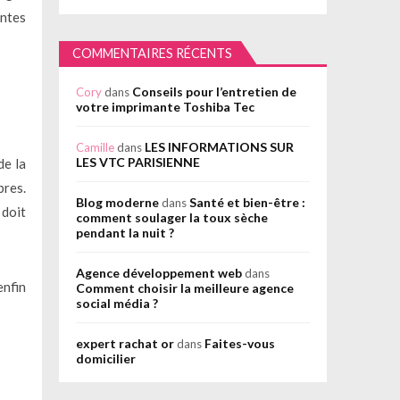
entes
COMMENTAIRES RÉCENTS
Conseils pour l’entretien de
Cory
dans
votre imprimante Toshiba Tec
LES INFORMATIONS SUR
Camille
dans
LES VTC PARISIENNE
de la
bres.
Blog moderne
Santé et bien-être :
dans
 doit
comment soulager la toux sèche
pendant la nuit ?
Agence développement web
dans
enfin
Comment choisir la meilleure agence
social média ?
expert rachat or
Faites-vous
dans
domicilier