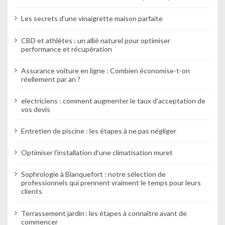
’
Les secrets d’une vinaigrette maison parfaite
a
r
CBD et athlètes : un allié naturel pour optimiser
performance et récupération
t
Assurance voiture en ligne : Combien économise-t-on
i
réellement par an ?
c
electriciens : comment augmenter le taux d’acceptation de
vos devis
l
e
Entretien de piscine : les étapes à ne pas négliger
Optimiser l’installation d’une climatisation muret
Sophrologie à Blanquefort : notre sélection de
professionnels qui prennent vraiment le temps pour leurs
clients
Terrassement jardin : les étapes à connaître avant de
commencer