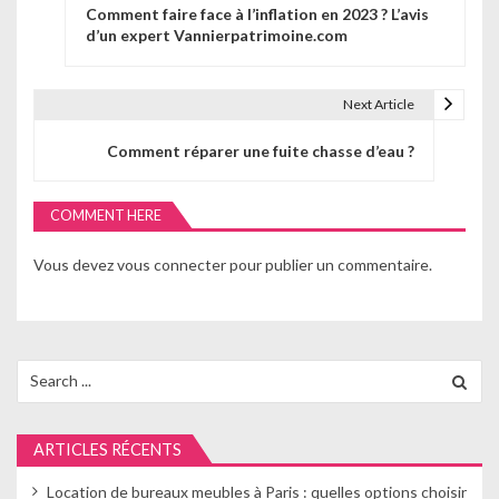
Comment faire face à l’inflation en 2023 ? L’avis
a
d’un expert Vannierpatrimoine.com
v
i
Next Article
g
Comment réparer une fuite chasse d’eau ?
a
COMMENT HERE
t
i
Vous devez
vous connecter
pour publier un commentaire.
o
n
Search
d
for:
e
ARTICLES RÉCENTS
l
Location de bureaux meubles à Paris : quelles options choisir