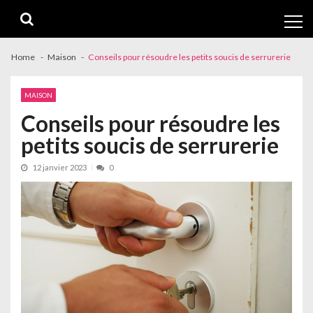
Skip
Skip
to
to
navigation
content
Home
Maison
Conseils pour résoudre les petits soucis de serrurerie
MAISON
Conseils pour résoudre les
petits soucis de serrurerie
12 janvier 2023
0