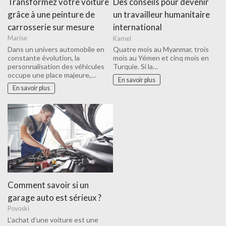
Transformez votre voiture
Des conseils pour devenir
grâce à une peinture de
un travailleur humanitaire
carrosserie sur mesure
international
Marise
Kamel
Dans un univers automobile en
Quatre mois au Myanmar, trois
constante évolution, la
mois au Yémen et cinq mois en
personnalisation des véhicules
Turquie. Si la…
occupe une place majeure,…
En savoir plus
En savoir plus
Comment savoir si un
garage auto est sérieux ?
Povoski
L’achat d’une voiture est une