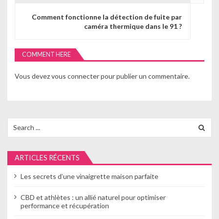
g
Comment fonctionne la détection de fuite par
caméra thermique dans le 91 ?
a
t
COMMENT HERE
i
Vous devez
vous connecter
pour publier un commentaire.
o
n
d
Search
for:
e
l
ARTICLES RÉCENTS
’
Les secrets d’une vinaigrette maison parfaite
a
CBD et athlètes : un allié naturel pour optimiser
performance et récupération
r