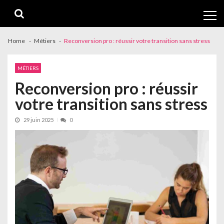
Skip
Skip
to
to
navigation
content
Home
Métiers
Reconversion pro : réussir votre transition sans stress
MÉTIERS
Reconversion pro : réussir
votre transition sans stress
29 juin 2025
0