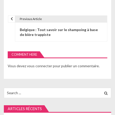
Previous Article
N
Belgique : Tout savoir sur le shampoing à base
a
de bière trappiste
v
i
COMMENT HERE
g
Vous devez
vous connecter
pour publier un commentaire.
a
t
i
Search
for:
o
n
ARTICLES RÉCENTS