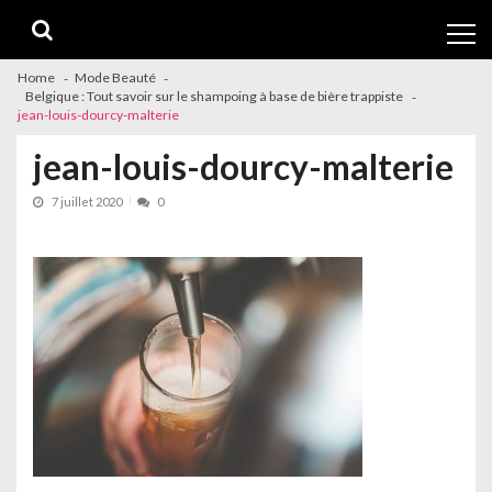
Skip
Skip
to
to
navigation
content
Home
Mode Beauté
Belgique : Tout savoir sur le shampoing à base de bière trappiste
jean-louis-dourcy-malterie
jean-louis-dourcy-malterie
7 juillet 2020
0