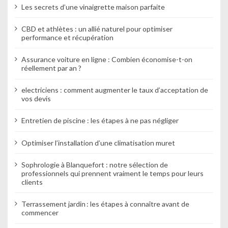
d
Les secrets d’une vinaigrette maison parfaite
e
CBD et athlètes : un allié naturel pour optimiser
l
performance et récupération
’
Assurance voiture en ligne : Combien économise-t-on
réellement par an ?
a
electriciens : comment augmenter le taux d’acceptation de
r
vos devis
t
Entretien de piscine : les étapes à ne pas négliger
i
Optimiser l’installation d’une climatisation muret
c
l
Sophrologie à Blanquefort : notre sélection de
professionnels qui prennent vraiment le temps pour leurs
clients
e
Terrassement jardin : les étapes à connaître avant de
commencer