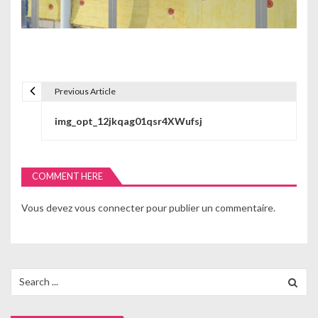
Previous Article
N
img_opt_12jkqag01qsr4XWufsj
a
v
i
COMMENT HERE
g
Vous devez
vous connecter
pour publier un commentaire.
a
t
Search
i
for:
o