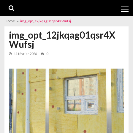
Skip
Skip
to
to
navigation
content
Home
img_opt_12jkqag01qsr4XWufsj
img_opt_12jkqag01qsr4X
Wufsj
11 février 2026
0