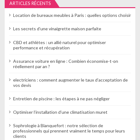
ARTICLES RÉCENTS
n
Location de bureaux meubles à Paris : quelles options choisir
d
e
Les secrets d’une vinaigrette maison parfaite
l
CBD et athlètes : un allié naturel pour optimiser
performance et récupération
’
Assurance voiture en ligne : Combien économise-t-on
a
réellement par an ?
r
electriciens : comment augmenter le taux d’acceptation de
t
vos devis
i
Entretien de piscine : les étapes à ne pas négliger
c
Optimiser l’installation d’une climatisation muret
l
Sophrologie à Blanquefort : notre sélection de
e
professionnels qui prennent vraiment le temps pour leurs
clients