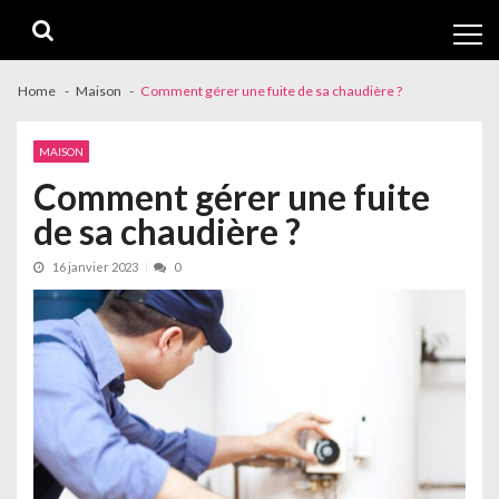
Skip
Skip
to
to
navigation
content
Home
Maison
Comment gérer une fuite de sa chaudière ?
MAISON
Comment gérer une fuite
de sa chaudière ?
16 janvier 2023
0