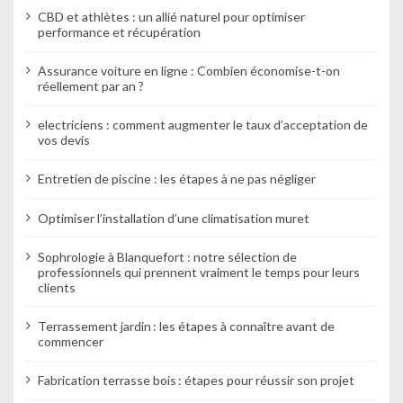
r
CBD et athlètes : un allié naturel pour optimiser
performance et récupération
t
Assurance voiture en ligne : Combien économise-t-on
i
réellement par an ?
c
electriciens : comment augmenter le taux d’acceptation de
vos devis
l
e
Entretien de piscine : les étapes à ne pas négliger
Optimiser l’installation d’une climatisation muret
Sophrologie à Blanquefort : notre sélection de
professionnels qui prennent vraiment le temps pour leurs
clients
Terrassement jardin : les étapes à connaître avant de
commencer
Fabrication terrasse bois : étapes pour réussir son projet