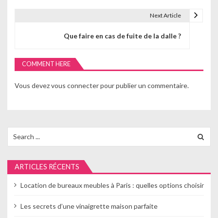
i
Next Article
g
Que faire en cas de fuite de la dalle ?
a
COMMENT HERE
t
i
Vous devez
vous connecter
pour publier un commentaire.
o
n
Search
d
for:
e
ARTICLES RÉCENTS
l
Location de bureaux meubles à Paris : quelles options choisir
’
Les secrets d’une vinaigrette maison parfaite
a