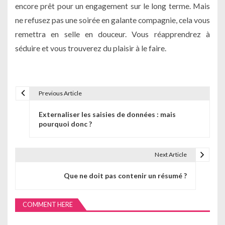
encore prêt pour un engagement sur le long terme. Mais
ne refusez pas une soirée en galante compagnie, cela vous
remettra en selle en douceur. Vous réapprendrez à
séduire et vous trouverez du plaisir à le faire.
Previous Article
N
Externaliser les saisies de données : mais
a
pourquoi donc ?
v
i
Next Article
g
Que ne doit pas contenir un résumé ?
a
COMMENT HERE
t