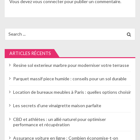
i
Vous devez
vous connecter
pour publier un commentaire.
o
n
Search
d
for:
e
ARTICLES RÉCENTS
l
Resine sol exterieur marbre pour moderniser votre terrasse
’
Parquet massif piece humide : conseils pour un sol durable
a
r
Location de bureaux meubles à Paris : quelles options choisir
t
Les secrets d’une vinaigrette maison parfaite
i
CBD et athlètes : un allié naturel pour optimiser
c
performance et récupération
l
Assurance voiture en ligne : Combien économise-t-on