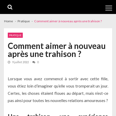
Skip
Skip
to
to
navigation
content
Home
Pratique
Comment aimer à nouveau après une trahison ?
PRATIQUE
Comment aimer à nouveau
après une trahison ?
9 juillet 2022
0
Lorsque vous avez commencé à sortir avec cette fille,
vous étiez loin d’imaginer qu’elle vous tromperait un jour.
Certes, les choses étaient floues au départ, mais n’est-ce
pas ainsi pour toutes les nouvelles relations amoureuses ?