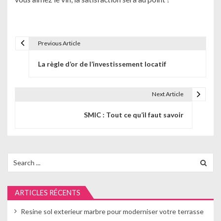
Previous Article
N
La règle d’or de l’investissement locatif
a
v
Next Article
i
SMIC : Tout ce qu’il faut savoir
g
a
t
Search
for:
i
o
ARTICLES RÉCENTS
n
Resine sol exterieur marbre pour moderniser votre terrasse