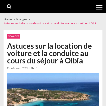
Skip
Skip
to
to
navigation
content
Home
Voyages
Astuces sur la location de voiture et la conduite au cours du séjour à Olbia
VOYAGES
Astuces sur la location de
voiture et la conduite au
cours du séjour à Olbia
6 février 2021
0