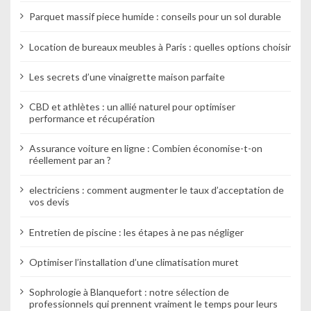
d
Parquet massif piece humide : conseils pour un sol durable
e
Location de bureaux meubles à Paris : quelles options choisir
l
Les secrets d’une vinaigrette maison parfaite
’
CBD et athlètes : un allié naturel pour optimiser
a
performance et récupération
r
Assurance voiture en ligne : Combien économise-t-on
t
réellement par an ?
i
electriciens : comment augmenter le taux d’acceptation de
vos devis
c
Entretien de piscine : les étapes à ne pas négliger
l
e
Optimiser l’installation d’une climatisation muret
Sophrologie à Blanquefort : notre sélection de
professionnels qui prennent vraiment le temps pour leurs