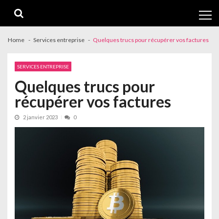
Skip
Skip
to
to
navigation
content
Home
Services entreprise
Quelques trucs pour récupérer vos factures
SERVICES ENTREPRISE
Quelques trucs pour
récupérer vos factures
2 janvier 2023
0