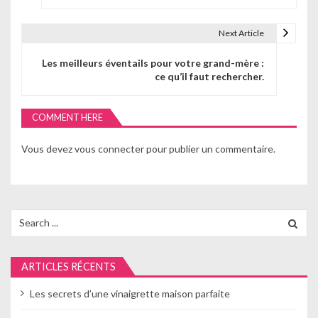
v
Next Article
i
Les meilleurs éventails pour votre grand-mère :
g
ce qu’il faut rechercher.
a
COMMENT HERE
t
i
Vous devez
vous connecter
pour publier un commentaire.
o
n
Search
d
for:
e
ARTICLES RÉCENTS
l
Les secrets d’une vinaigrette maison parfaite
’