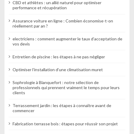
CBD et athlètes : un allié naturel pour optimiser
a
performance et récupération
r
Assurance voiture en ligne : Combien économise-t-on
t
réellement par an ?
i
electriciens : comment augmenter le taux d’acceptation de
vos devis
c
Entretien de piscine : les étapes à ne pas négliger
l
e
Optimiser l’installation d’une climatisation muret
Sophrologie à Blanquefort : notre sélection de
professionnels qui prennent vraiment le temps pour leurs
clients
Terrassement jardin : les étapes à connaître avant de
commencer
Fabrication terrasse bois : étapes pour réussir son projet