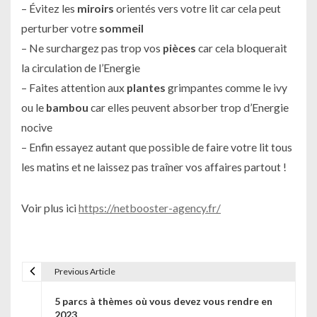
– Évitez les
miroirs
orientés vers votre lit car cela peut
perturber votre
sommeil
– Ne surchargez pas trop vos
pièces
car cela bloquerait
la circulation de l’Energie
– Faites attention aux
plantes
grimpantes comme le ivy
ou le
bambou
car elles peuvent absorber trop d’Energie
nocive
– Enfin essayez autant que possible de faire votre lit tous
les matins et ne laissez pas traîner vos affaires partout !
Voir plus ici
https://netbooster-agency.fr/
Previous Article
N
5 parcs à thèmes où vous devez vous rendre en
a
2023