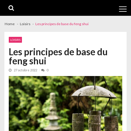
Skip
Skip
to
to
navigation
content
Home
Loisirs
Les principes de base du feng shui
LOISIRS
Les principes de base du
feng shui
27 octobre 2022
0