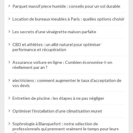
a
Parquet massif piece humide : conseils pour un sol durable
r
Location de bureaux meubles à Paris : quelles options choisir
t
Les secrets d’une vinaigrette maison parfaite
i
c
CBD et athlètes : un allié naturel pour optimiser
performance et récupération
l
Assurance voiture en ligne : Combien économise-t-on
e
réellement par an ?
electriciens : comment augmenter le taux d’acceptation de
vos devis
Entretien de piscine : les étapes à ne pas négliger
Optimiser l’installation d’une climatisation muret
Sophrologie à Blanquefort : notre sélection de
professionnels qui prennent vraiment le temps pour leurs