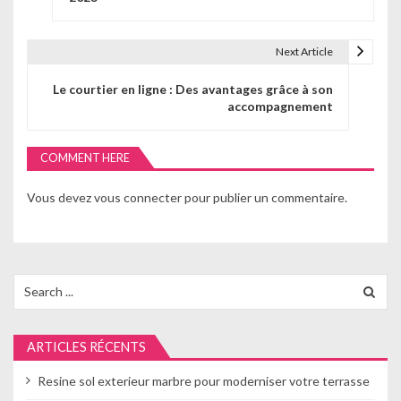
v
i
Next Article
g
Le courtier en ligne : Des avantages grâce à son
accompagnement
a
t
COMMENT HERE
i
Vous devez
vous connecter
pour publier un commentaire.
o
n
d
Search
for:
e
l
ARTICLES RÉCENTS
’
Resine sol exterieur marbre pour moderniser votre terrasse