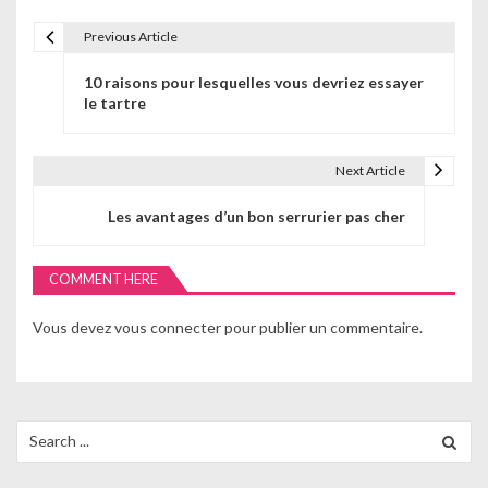
Previous Article
N
10 raisons pour lesquelles vous devriez essayer
a
le tartre
v
i
Next Article
g
Les avantages d’un bon serrurier pas cher
a
COMMENT HERE
t
i
Vous devez
vous connecter
pour publier un commentaire.
o
n
Search
d
for:
e