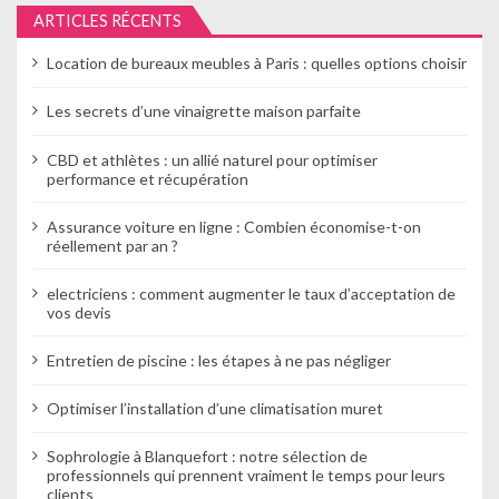
ARTICLES RÉCENTS
l
Location de bureaux meubles à Paris : quelles options choisir
’
Les secrets d’une vinaigrette maison parfaite
a
r
CBD et athlètes : un allié naturel pour optimiser
performance et récupération
t
Assurance voiture en ligne : Combien économise-t-on
i
réellement par an ?
c
electriciens : comment augmenter le taux d’acceptation de
vos devis
l
e
Entretien de piscine : les étapes à ne pas négliger
Optimiser l’installation d’une climatisation muret
Sophrologie à Blanquefort : notre sélection de
professionnels qui prennent vraiment le temps pour leurs
clients