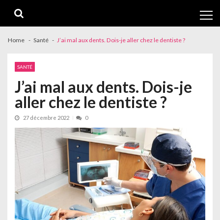
Skip
Skip
to
to
navigation
content
Home
Santé
J’ai mal aux dents. Dois-je aller chez le dentiste ?
SANTÉ
J’ai mal aux dents. Dois-je
aller chez le dentiste ?
27 décembre 2022
0