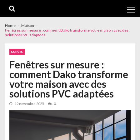
Skip
Skip
to
to
navigation
content
Home
Maison
Fenêtres sur mesure : comment Dako transforme votre maison avec des
solutions PVC adaptées
MAISON
Fenêtres sur mesure :
comment Dako transforme
votre maison avec des
solutions PVC adaptées
12 novembre 2025
0