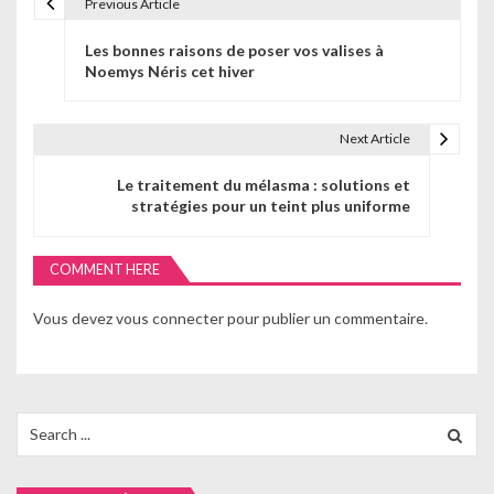
Previous Article
N
Les bonnes raisons de poser vos valises à
a
Noemys Néris cet hiver
v
i
Next Article
g
Le traitement du mélasma : solutions et
stratégies pour un teint plus uniforme
a
t
COMMENT HERE
i
Vous devez
vous connecter
pour publier un commentaire.
o
n
d
Search
for:
e