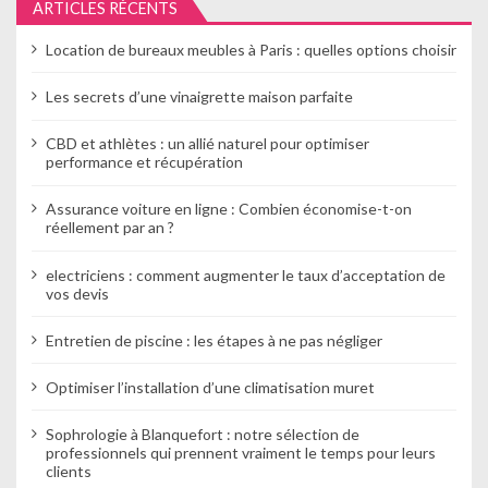
l
ARTICLES RÉCENTS
’
Location de bureaux meubles à Paris : quelles options choisir
a
Les secrets d’une vinaigrette maison parfaite
r
CBD et athlètes : un allié naturel pour optimiser
t
performance et récupération
i
Assurance voiture en ligne : Combien économise-t-on
réellement par an ?
c
l
electriciens : comment augmenter le taux d’acceptation de
vos devis
e
Entretien de piscine : les étapes à ne pas négliger
Optimiser l’installation d’une climatisation muret
Sophrologie à Blanquefort : notre sélection de
professionnels qui prennent vraiment le temps pour leurs
clients