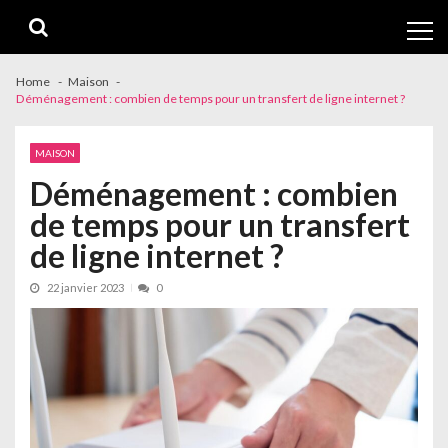
Skip
Skip
to
to
navigation
content
Home
Maison
Déménagement : combien de temps pour un transfert de ligne internet ?
MAISON
Déménagement : combien
de temps pour un transfert
de ligne internet ?
22 janvier 2023
0