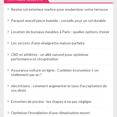
l
Resine sol exterieur marbre pour moderniser votre terrasse
’
Parquet massif piece humide : conseils pour un sol durable
a
Location de bureaux meubles à Paris : quelles options choisir
r
Les secrets d’une vinaigrette maison parfaite
t
i
CBD et athlètes : un allié naturel pour optimiser
performance et récupération
c
Assurance voiture en ligne : Combien économise-t-on
l
réellement par an ?
e
electriciens : comment augmenter le taux d’acceptation de
vos devis
Entretien de piscine : les étapes à ne pas négliger
Optimiser l’installation d’une climatisation muret