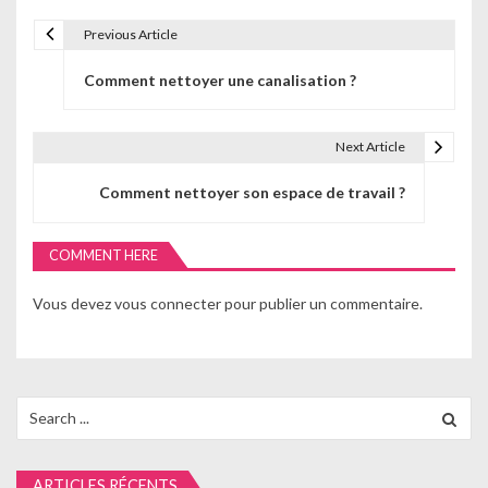
Previous Article
N
Comment nettoyer une canalisation ?
a
v
Next Article
i
Comment nettoyer son espace de travail ?
g
a
COMMENT HERE
t
Vous devez
vous connecter
pour publier un commentaire.
i
o
n
Search
for:
d
e
ARTICLES RÉCENTS