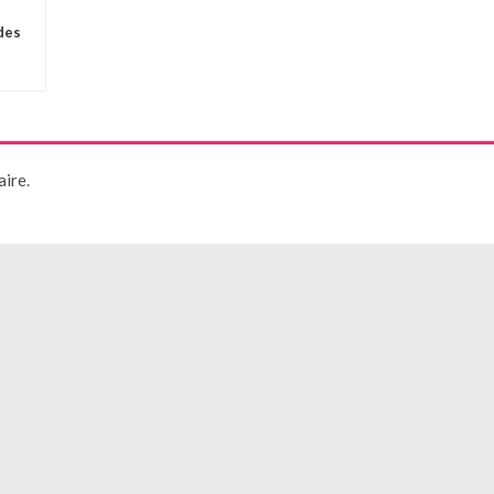
des
ire.