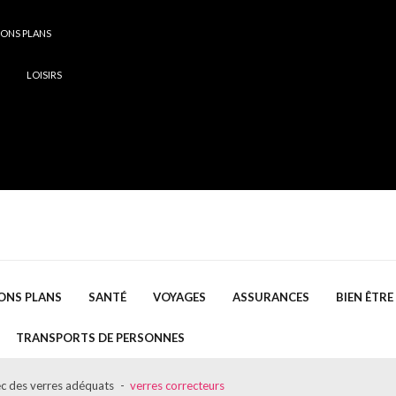
ONS PLANS
LOISIRS
ONS PLANS
SANTÉ
VOYAGES
ASSURANCES
BIEN ÊTRE
TRANSPORTS DE PERSONNES
ec des verres adéquats
verres correcteurs