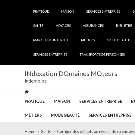
Skip
Skip
to
to
PRATIQUE
MAISON
SERVICES ENTREPRISE
B
navigation
content
SANTÉ
VOYAGES
ASSURANCES
BIEN ÊTRE
MARKETING INTERNET
MÉTIERS
MODE BEAUTÉ
SERVICES ENTREPRISE
TRANSPORTS DE PERSONNES
INdexation DOmaines MOteurs
indomo.be
PRATIQUE
MAISON
SERVICES ENTREPRISE
B
MÉTIERS
MODE BEAUTÉ
SERVICES ENTREPRISE
Home
Santé
Corriger des défauts au niveau de sa vue av