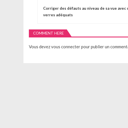
N
Corriger des défauts au niveau de sa vue avec 
a
verres adéquats
v
COMMENT HERE
i
Vous devez
vous connecter
pour publier un commenta
g
a
t
i
o