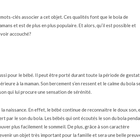
mots-clés associer a cet objet. Ces qualités font que le bola de
ans et est de plus en plus populaire. Et alors, qu’il est possible et
avoir accouché?
ssi pour le bébé. Il peut être porté durant toute la période de gesta
ntérieure à la maman. Son bercement s’en ressent et le calme du bola s
n qui lui procure une sensation de sérénité.
la naissance. En effet, le bébé continue de reconnaitre le doux son, 
rt par le son du bola. Les bébés qui ont écoutés le son du bola pend
ouver plus facilement le sommeil. De plus, grâce à son caractère
evenir un objet très important pour la famille et sera une belle preuv