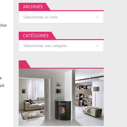
ARCHIVES
Archives
plus
CATÉGORIES
Catégories
de
ait