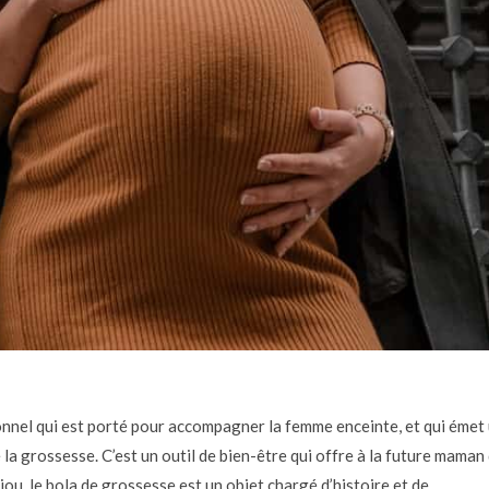
onnel qui est porté pour accompagner la femme enceinte, et qui émet
la grossesse. C’est un outil de bien-être qui offre à la future maman
jou, le bola de grossesse est un objet chargé d’histoire et de