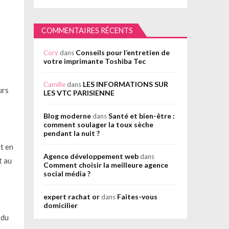
COMMENTAIRES RÉCENTS
Conseils pour l’entretien de
Cory
dans
votre imprimante Toshiba Tec
LES INFORMATIONS SUR
Camille
dans
urs
LES VTC PARISIENNE
Blog moderne
Santé et bien-être :
dans
comment soulager la toux sèche
pendant la nuit ?
it en
Agence développement web
dans
t au
Comment choisir la meilleure agence
social média ?
expert rachat or
Faites-vous
dans
domicilier
 du