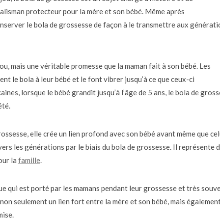
talisman protecteur pour la mère et son bébé. Même après
nserver le bola de grossesse de façon à le transmettre aux générati
jou, mais une véritable promesse que la maman fait à son bébé. Les
t le bola à leur bébé et le font vibrer jusqu’à ce que ceux-ci
ines, lorsque le bébé grandit jusqu’à l’âge de 5 ans, le bola de gros
été.
rossesse, elle crée un lien profond avec son bébé avant même que cel
vers les générations par le biais du bola de grossesse. Il représente 
our la
famille
.
ue qui est porté par les mamans pendant leur grossesse et très souv
 non seulement un lien fort entre la mère et son bébé, mais égalemen
mise.