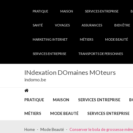
Skip
Skip
to
to
PRATIQUE
MAISON
SERVICES ENTREPRISE
B
navigation
content
SANTÉ
VOYAGES
ASSURANCES
BIEN ÊTRE
MARKETING INTERNET
MÉTIERS
MODE BEAUTÉ
SERVICES ENTREPRISE
TRANSPORTS DE PERSONNES
INdexation DOmaines MOteurs
indomo.be
PRATIQUE
MAISON
SERVICES ENTREPRISE
B
MÉTIERS
MODE BEAUTÉ
SERVICES ENTREPRISE
Home
Mode Beauté
Conserver le bola de grossesse mêm