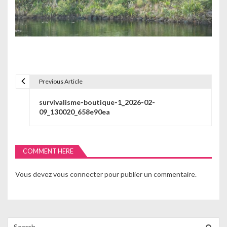
Previous Article
N
survivalisme-boutique-1_2026-02-
a
09_130020_658e90ea
v
i
COMMENT HERE
g
Vous devez
vous connecter
pour publier un commentaire.
a
t
i
Search