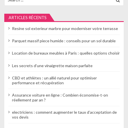
for:
o
n
ARTICLES RÉCENTS
d
Resine sol exterieur marbre pour moderniser votre terrasse
e
Parquet massif piece humide : conseils pour un sol durable
l
Location de bureaux meubles à Paris : quelles options choisir
’
a
Les secrets d’une vinaigrette maison parfaite
r
CBD et athlètes : un allié naturel pour optimiser
performance et récupération
t
Assurance voiture en ligne : Combien économise-t-on
i
réellement par an ?
c
electriciens : comment augmenter le taux d’acceptation de
l
vos devis