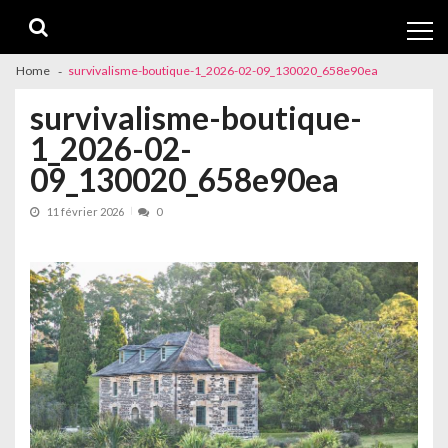
Skip
Skip
to
to
navigation
content
Home
survivalisme-boutique-1_2026-02-09_130020_658e90ea
survivalisme-boutique-
1_2026-02-
09_130020_658e90ea
11 février 2026
0