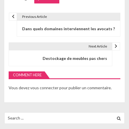
Previous Article
N
Dans quels domaines interviennent les avocats ?
a
v
Next Article
i
Destockage de meubles pas chers
g
a
COMMENT HERE
t
Vous devez
vous connecter
pour publier un commentaire.
i
o
n
Search
for:
d