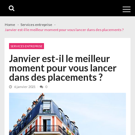
Skip
Skip
to
to
navigation
content
Home
Services entreprise
Janvier est-il le meilleur moment pour vous lancer dans des placements ?
SERVICES ENTREPRISE
Janvier est-il le meilleur
moment pour vous lancer
dans des placements ?
6 janvier 2021
0