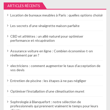
e
ARTICLES RÉCENTS
l
Location de bureaux meubles à Paris : quelles options choisir
’
Les secrets d’une vinaigrette maison parfaite
a
CBD et athlètes : un allié naturel pour optimiser
r
performance et récupération
t
Assurance voiture en ligne : Combien économise-t-on
réellement par an ?
i
electriciens : comment augmenter le taux d’acceptation de
c
vos devis
l
Entretien de piscine : les étapes à ne pas négliger
e
Optimiser l’installation d’une climatisation muret
Sophrologie à Blanquefort : notre sélection de
professionnels qui prennent vraiment le temps pour leurs