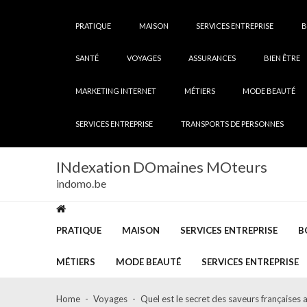
Skip
Skip
to
to
PRATIQUE
MAISON
SERVICES ENTREPRISE
B
navigation
content
SANTÉ
VOYAGES
ASSURANCES
BIEN ÊTRE
MARKETING INTERNET
MÉTIERS
MODE BEAUTÉ
SERVICES ENTREPRISE
TRANSPORTS DE PERSONNES
INdexation DOmaines MOteurs
indomo.be
PRATIQUE
MAISON
SERVICES ENTREPRISE
B
MÉTIERS
MODE BEAUTÉ
SERVICES ENTREPRISE
Home
Voyages
Quel est le secret des saveurs françaises 