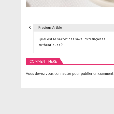
Previous Article
N
Quel est le secret des saveurs françaises
a
authentiques ?
v
COMMENT HERE
i
Vous devez
vous connecter
pour publier un commenta
g
a
t