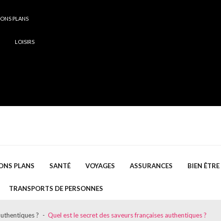
ONS PLANS
LOISIRS
ONS PLANS
SANTÉ
VOYAGES
ASSURANCES
BIEN ÊTRE
TRANSPORTS DE PERSONNES
authentiques ?
Quel est le secret des saveurs françaises authentiques ?