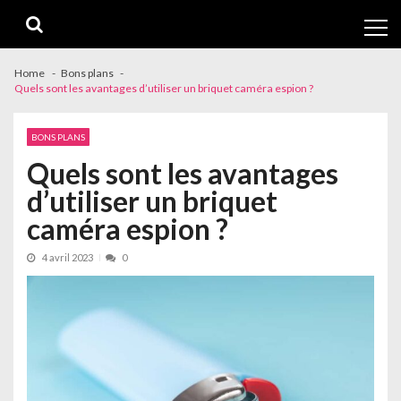
Skip
Skip
to
to
navigation
content
Home
Bons plans
Quels sont les avantages d’utiliser un briquet caméra espion ?
BONS PLANS
Quels sont les avantages
d’utiliser un briquet
caméra espion ?
4 avril 2023
0