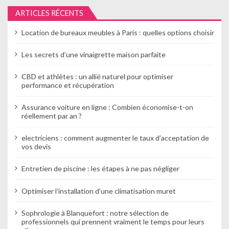
e
ARTICLES RÉCENTS
l
Location de bureaux meubles à Paris : quelles options choisir
’
Les secrets d’une vinaigrette maison parfaite
a
r
CBD et athlètes : un allié naturel pour optimiser
performance et récupération
t
Assurance voiture en ligne : Combien économise-t-on
i
réellement par an ?
c
electriciens : comment augmenter le taux d’acceptation de
vos devis
l
e
Entretien de piscine : les étapes à ne pas négliger
Optimiser l’installation d’une climatisation muret
Sophrologie à Blanquefort : notre sélection de
professionnels qui prennent vraiment le temps pour leurs