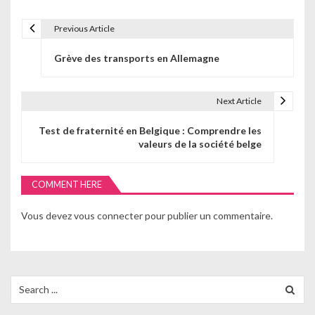
Previous Article
N
Grève des transports en Allemagne
a
v
Next Article
i
Test de fraternité en Belgique : Comprendre les
g
valeurs de la société belge
a
COMMENT HERE
t
i
Vous devez
vous connecter
pour publier un commentaire.
o
n
Search
d
for: