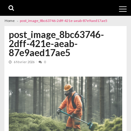
Skip
Skip
to
to
navigation
content
Home
post_image_8bc63746-2dff-421e-aeab-87e9aed17ae5
post_image_8bc63746-
2dff-421e-aeab-
87e9aed17ae5
6 février 2026
0