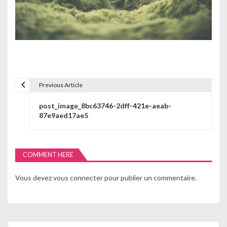
Previous Article
N
post_image_8bc63746-2dff-421e-aeab-
a
87e9aed17ae5
v
i
COMMENT HERE
g
Vous devez
vous connecter
pour publier un commentaire.
a
t
i
Search