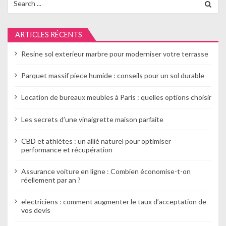
for:
o
n
ARTICLES RÉCENTS
d
Resine sol exterieur marbre pour moderniser votre terrasse
e
Parquet massif piece humide : conseils pour un sol durable
l
Location de bureaux meubles à Paris : quelles options choisir
’
a
Les secrets d’une vinaigrette maison parfaite
r
CBD et athlètes : un allié naturel pour optimiser
performance et récupération
t
Assurance voiture en ligne : Combien économise-t-on
i
réellement par an ?
c
electriciens : comment augmenter le taux d’acceptation de
l
vos devis