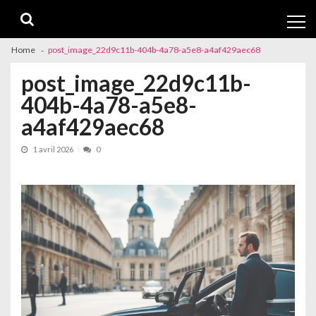
Skip
Skip
to
to
navigation
content
Home
post_image_22d9c11b-404b-4a78-a5e8-a4af429aec68
post_image_22d9c11b-
404b-4a78-a5e8-
a4af429aec68
1 avril 2026
0