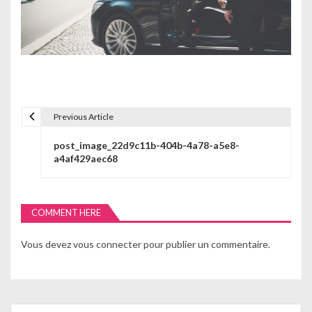
Previous Article
N
post_image_22d9c11b-404b-4a78-a5e8-
a
a4af429aec68
v
i
COMMENT HERE
g
Vous devez
vous connecter
pour publier un commentaire.
a
t
i
Search