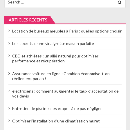
for:
o
n
ARTICLES RÉCENTS
d
Location de bureaux meubles à Paris : quelles options choisir
e
Les secrets d’une vinaigrette maison parfaite
l
CBD et athlètes : un allié naturel pour optimiser
’
performance et récupération
a
Assurance voiture en ligne : Combien économise-t-on
réellement par an ?
r
t
electriciens : comment augmenter le taux d’acceptation de
vos devis
i
Entretien de piscine : les étapes à ne pas négliger
c
l
Optimiser l’installation d’une climatisation muret