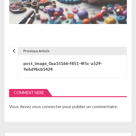
Previous Article
N
post_image_0aa15166-f851-4f5c-a529-
a
9e6d9bcb1424
v
i
COMMENT HERE
g
Vous devez
vous connecter
pour publier un commentaire.
a
t
i
Search