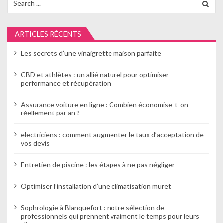
for:
o
n
ARTICLES RÉCENTS
d
Les secrets d’une vinaigrette maison parfaite
e
CBD et athlètes : un allié naturel pour optimiser
l
performance et récupération
’
Assurance voiture en ligne : Combien économise-t-on
réellement par an ?
a
electriciens : comment augmenter le taux d’acceptation de
r
vos devis
t
Entretien de piscine : les étapes à ne pas négliger
i
Optimiser l’installation d’une climatisation muret
c
l
Sophrologie à Blanquefort : notre sélection de
professionnels qui prennent vraiment le temps pour leurs