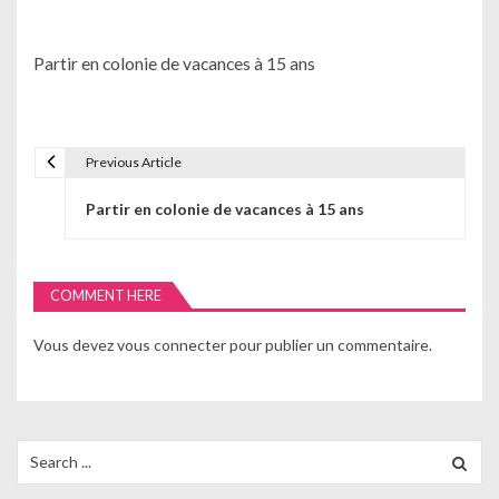
Partir en colonie de vacances à 15 ans
Previous Article
N
Partir en colonie de vacances à 15 ans
a
v
i
COMMENT HERE
g
Vous devez
vous connecter
pour publier un commentaire.
a
t
Search
i
for: