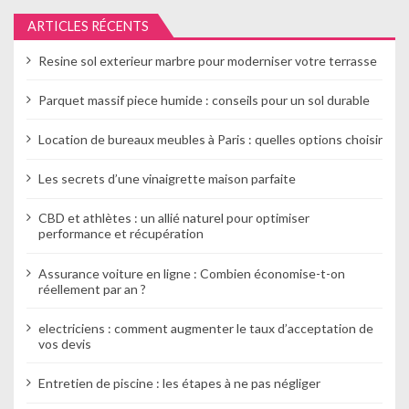
o
ARTICLES RÉCENTS
n
Resine sol exterieur marbre pour moderniser votre terrasse
d
e
Parquet massif piece humide : conseils pour un sol durable
l
Location de bureaux meubles à Paris : quelles options choisir
’
Les secrets d’une vinaigrette maison parfaite
a
CBD et athlètes : un allié naturel pour optimiser
r
performance et récupération
t
Assurance voiture en ligne : Combien économise-t-on
réellement par an ?
i
c
electriciens : comment augmenter le taux d’acceptation de
vos devis
l
Entretien de piscine : les étapes à ne pas négliger
e