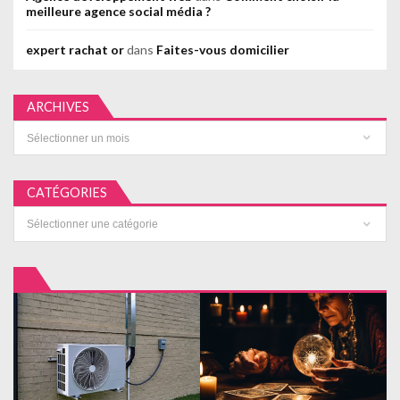
meilleure agence social média ?
expert rachat or
dans
Faites-vous domicilier
ARCHIVES
Archives
CATÉGORIES
Catégories