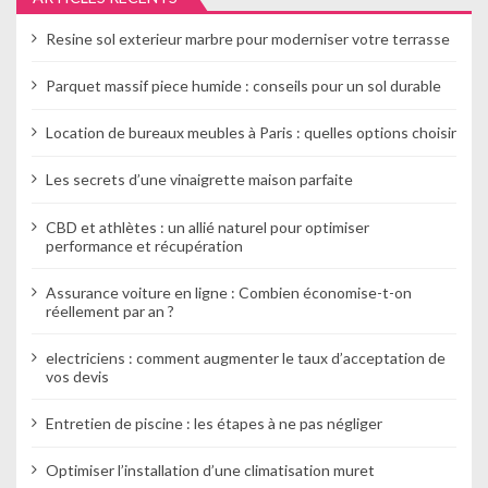
l
Resine sol exterieur marbre pour moderniser votre terrasse
’
Parquet massif piece humide : conseils pour un sol durable
a
Location de bureaux meubles à Paris : quelles options choisir
r
Les secrets d’une vinaigrette maison parfaite
t
i
CBD et athlètes : un allié naturel pour optimiser
performance et récupération
c
Assurance voiture en ligne : Combien économise-t-on
l
réellement par an ?
e
electriciens : comment augmenter le taux d’acceptation de
vos devis
Entretien de piscine : les étapes à ne pas négliger
Optimiser l’installation d’une climatisation muret