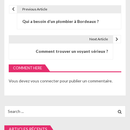
Previous Article
N
Qui a besoin d’un plombier à Bordeaux ?
a
v
Next Article
i
Comment trouver un voyant sérieux ?
g
a
COMMENT HERE
t
Vous devez
vous connecter
pour publier un commentaire.
i
o
n
Search
for:
d
e
ARTICLES RÉCENTS