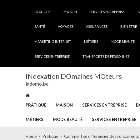
Skip
Skip
to
to
PRATIQUE
MAISON
SERVICES ENTREPRISE
B
navigation
content
SANTÉ
VOYAGES
ASSURANCES
BIEN ÊTRE
MARKETING INTERNET
MÉTIERS
MODE BEAUTÉ
SERVICES ENTREPRISE
TRANSPORTS DE PERSONNES
INdexation DOmaines MOteurs
indomo.be
PRATIQUE
MAISON
SERVICES ENTREPRISE
B
MÉTIERS
MODE BEAUTÉ
SERVICES ENTREPRISE
Home
Pratique
Comment se différencier des concurrents