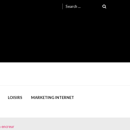
Search
for:
LOISIRS
MARKETING INTERNET
n encreur