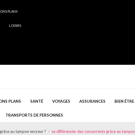
ONS PLANS
LOISIRS
ONS PLANS
SANTÉ
VOYAGES
ASSURANCES
BIEN ÊTRE
TRANSPORTS DE PERSONNES
 grâce au tampon encreur ?
se différencier des concurrents grâce au tampo