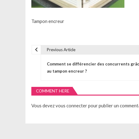
Tampon encreur
Previous Article
N
Comment se différencier des concurrents grâ
a
au tampon encreur ?
v
COMMENT HERE
i
Vous devez
vous connecter
pour publier un commenta
g
a