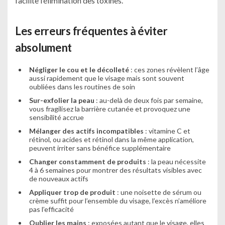
facilite l’élimination des toxines.
Les erreurs fréquentes à éviter
absolument
Négliger le cou et le décolleté
: ces zones révèlent l’âge
aussi rapidement que le visage mais sont souvent
oubliées dans les routines de soin
Sur-exfolier la peau
: au-delà de deux fois par semaine,
vous fragilisez la barrière cutanée et provoquez une
sensibilité accrue
Mélanger des actifs incompatibles
: vitamine C et
rétinol, ou acides et rétinol dans la même application,
peuvent irriter sans bénéfice supplémentaire
Changer constamment de produits
: la peau nécessite
4 à 6 semaines pour montrer des résultats visibles avec
de nouveaux actifs
Appliquer trop de produit
: une noisette de sérum ou
crème suffit pour l’ensemble du visage, l’excès n’améliore
pas l’efficacité
Oublier les mains
: exposées autant que le visage, elles