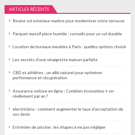
l
ARTICLES RÉCENTS
’
Resine sol exterieur marbre pour moderniser votre terrasse
a
Parquet massif piece humide : conseils pour un sol durable
r
Location de bureaux meubles à Paris : quelles options choisir
t
Les secrets d’une vinaigrette maison parfaite
i
c
CBD et athlètes : un allié naturel pour optimiser
performance et récupération
l
Assurance voiture en ligne : Combien économise-t-on
e
réellement par an ?
electriciens : comment augmenter le taux d’acceptation de
vos devis
Entretien de piscine : les étapes à ne pas négliger