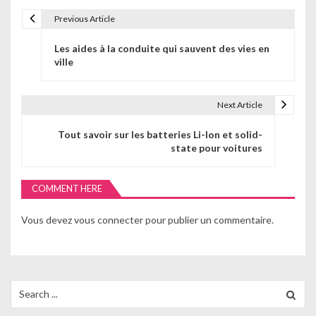
Previous Article
N
Les aides à la conduite qui sauvent des vies en
a
ville
v
i
Next Article
g
Tout savoir sur les batteries Li-Ion et solid-
state pour voitures
a
t
COMMENT HERE
i
Vous devez
vous connecter
pour publier un commentaire.
o
n
d
Search
for:
e