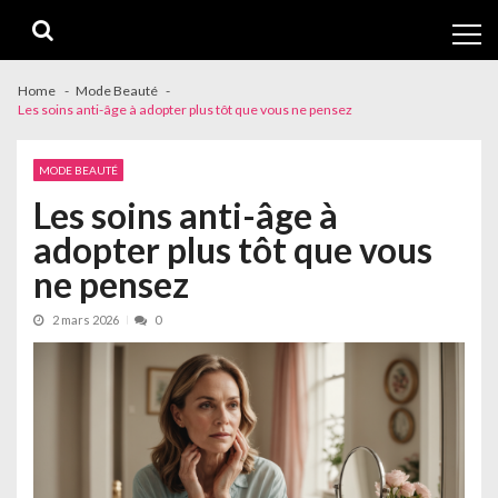
Skip
Skip
to
to
navigation
content
Home
Mode Beauté
Les soins anti-âge à adopter plus tôt que vous ne pensez
MODE BEAUTÉ
Les soins anti-âge à
adopter plus tôt que vous
ne pensez
2 mars 2026
0