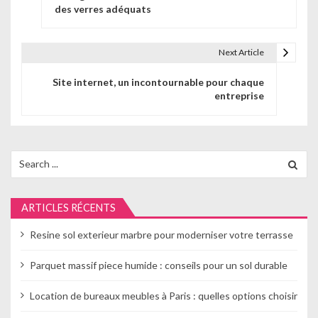
a
des verres adéquats
v
i
Next Article
g
Site internet, un incontournable pour chaque
entreprise
a
t
i
Search
for:
o
n
ARTICLES RÉCENTS
d
Resine sol exterieur marbre pour moderniser votre terrasse
e
Parquet massif piece humide : conseils pour un sol durable
l
Location de bureaux meubles à Paris : quelles options choisir
’