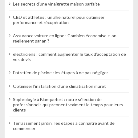
Les secrets d’une vinaigrette maison parfaite
a
CBD et athlètes : un allié naturel pour optimiser
r
performance et récupération
t
Assurance voiture en ligne : Combien économise-t-on
i
réellement par an ?
c
electriciens : comment augmenter le taux d’acceptation de
vos devis
l
e
Entretien de piscine : les étapes à ne pas négliger
Optimiser l’installation d’une climatisation muret
Sophrologie à Blanquefort : notre sélection de
professionnels qui prennent vraiment le temps pour leurs
clients
Terrassement jardin : les étapes à connaître avant de
commencer