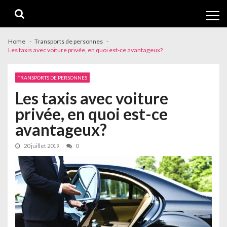
Skip
Skip
to
to
navigation
content
Home
Transports de personnes
Les taxis avec voiture privée, en quoi est-ce avantageux?
TRANSPORTS DE PERSONNES
Les taxis avec voiture
privée, en quoi est-ce
avantageux?
20 juillet 2019
0