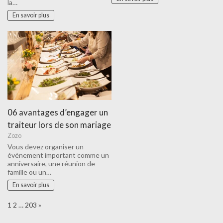
la…
En savoir plus
06 avantages d’engager un
traiteur lors de son mariage
Zozo
Vous devez organiser un
événement important comme un
anniversaire, une réunion de
famille ou un…
En savoir plus
Page:
Next
1
2
…
203
»