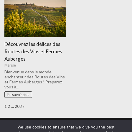
Découvrez les délices des
Routes des Vins et Fermes
Auberges
Marise
Bienvenue dans le monde
enchanteur des Routes des Vins
et Fermes Auberges ! Préparez-
vous à…
En savoir plus
Page:
Next
1
2
…
203
»
WordPress Theme :
VMagazine Lite
We use cookies to ensure that we give you the best