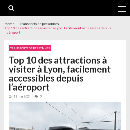
Skip
Skip
to
to
navigation
content
Home
Transports de personnes
Top 10 des attractions à visiter à Lyon, facilement accessibles depuis
l’aéroport
TRANSPORTS DE PERSONNES
Top 10 des attractions à
visiter à Lyon, facilement
accessibles depuis
l’aéroport
11 mai 2024
0