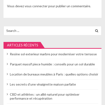
i
Vous devez
vous connecter
pour publier un commentaire.
o
n
d
Search
for:
e
l
ARTICLES RÉCENTS
’
Resine sol exterieur marbre pour moderniser votre terrasse
a
Parquet massif piece humide : conseils pour un sol durable
r
Location de bureaux meubles à Paris : quelles options choisir
t
Les secrets d’une vinaigrette maison parfaite
i
c
CBD et athlètes : un allié naturel pour optimiser
performance et récupération
l