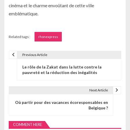
cinéma et le charme envoûtant de cette ville
emblématique.
Related tags :
rhonexpress
Previous Article
N
Le rôle de la Zakat dans la lutte contre la
a
pauvreté et la réduction des inégalités
v
i
Next Article
g
Où partir pour des vacances écoresponsables en
Belgique ?
a
t
COMMENT HERE