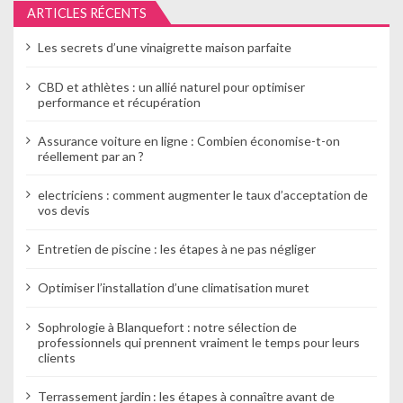
ARTICLES RÉCENTS
l
Les secrets d’une vinaigrette maison parfaite
’
CBD et athlètes : un allié naturel pour optimiser
a
performance et récupération
r
Assurance voiture en ligne : Combien économise-t-on
t
réellement par an ?
i
electriciens : comment augmenter le taux d’acceptation de
vos devis
c
Entretien de piscine : les étapes à ne pas négliger
l
e
Optimiser l’installation d’une climatisation muret
Sophrologie à Blanquefort : notre sélection de
professionnels qui prennent vraiment le temps pour leurs
clients
Terrassement jardin : les étapes à connaître avant de