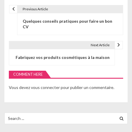
Previous Article
N
Quelques conseils pratiques pour faire un bon
a
CV
v
i
Next Article
g
Fabriquez vos produits cosmétiques à la maison
a
COMMENT HERE
t
i
Vous devez
vous connecter
pour publier un commentaire.
o
n
Search
d
for:
e