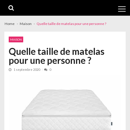
Skip
Skip
to
to
navigation
content
Home
Maison
Quelle taille de matelas pour une personne ?
MAISON
Quelle taille de matelas
pour une personne ?
1 septembre 2020
0