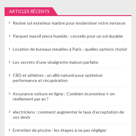
n
ARTICLES RÉCENTS
d
Resine sol exterieur marbre pour moderniser votre terrasse
e
Parquet massif piece humide : conseils pour un sol durable
l
Location de bureaux meubles à Paris : quelles options choisir
’
a
Les secrets d’une vinaigrette maison parfaite
r
CBD et athlètes : un allié naturel pour optimiser
performance et récupération
t
Assurance voiture en ligne : Combien économise-t-on
i
réellement par an ?
c
electriciens : comment augmenter le taux d’acceptation de
l
vos devis
e
Entretien de piscine : les étapes à ne pas négliger