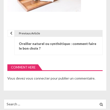
Previous Article
N
Oreiller naturel ou synthétique : comment faire
a
le bon choix ?
v
i
COMMENT HERE
g
Vous devez
vous connecter
pour publier un commentaire.
a
t
i
Search
for:
o